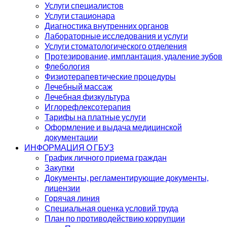
Услуги специалистов
Услуги стационара
Диагностика внутренних органов
Лабораторные исследования и услуги
Услуги стоматологического отделения
Протезирование, имплантация, удаление зубов
Флебология
Физиотерапевтические процедуры
Лечебный массаж
Лечебная физкультура
Иглорефлексотерапия
Тарифы на платные услуги
Оформление и выдача медицинской
документации
ИНФОРМАЦИЯ О ГБУЗ
График личного приема граждан
Закупки
Документы, регламентирующие документы,
лицензии
Горячая линия
Специальная оценка условий труда
План по противодействию коррупции