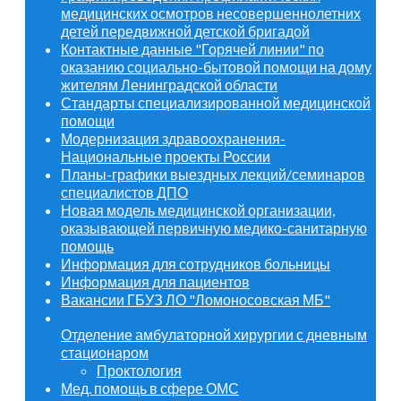
медицинских осмотров несовершеннолетних
детей передвижной детской бригадой
Контактные данные "Горячей линии" по
оказанию социально-бытовой помощи на дому
жителям Ленинградской области
Стандарты специализированной медицинской
помощи
Модернизация здравоохранения-
Национальные проекты России
Планы-графики выездных лекций/семинаров
специалистов ДПО
Новая модель медицинской организации,
оказывающей первичную медико-санитарную
помощь
Информация для сотрудников больницы
Информация для пациентов
Вакансии ГБУЗ ЛО "Ломоносовская МБ"
Отделение амбулаторной хирургии с дневным
стационаром
Проктология
Мед. помощь в сфере ОМС