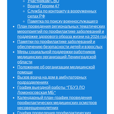
Участникам СВО
Врачи Героям 47
Служба по контракту в вооруженных
силах РФ
Памятка по поиску военнослужащего
План проведения региональных тематических
мероприятий по профилактике заболеваний и
поддержке здорового образа жизни на 2026 год
Памятки по профилактике заболеваний и
обеспечению безопасности детей и взрослых
Меры социальной поддержки работников
медицинских организаций Ленинградской
области
Положение об организации медицинской
помощи
Вызов врача на дом в амбулаторных
подразделениях
График выездной работы "ГБУЗ ЛО
Ломоносовская МБ"
Календарный план-график проведения
профилактических медицинских осмотров
несовершеннолетних
График проведения профилактических