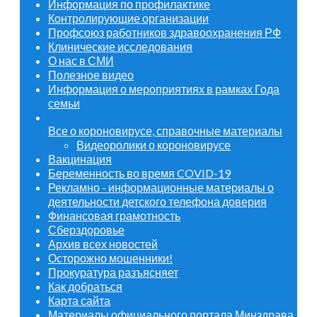
Информация по профилактике
Контролирующие организации
Профсоюз работников здравоохранения РФ
Клинические исследования
О нас в СМИ
Полезное видео
Информация о мероприятиях в рамках Года
семьи
Все о короновирусе, справочные материалы
Видеоролики о короновирусе
Вакцинация
Беременность во время COVID-19
Рекламно - информационные материалы о
деятельности детского телефона доверия
Финансовая грамотность
Сберздоровье
Архив всех новостей
Осторожно мошенники!
Прокуратура разъясняет
Как добраться
Карта сайта
Материалы официального портала Минздрава