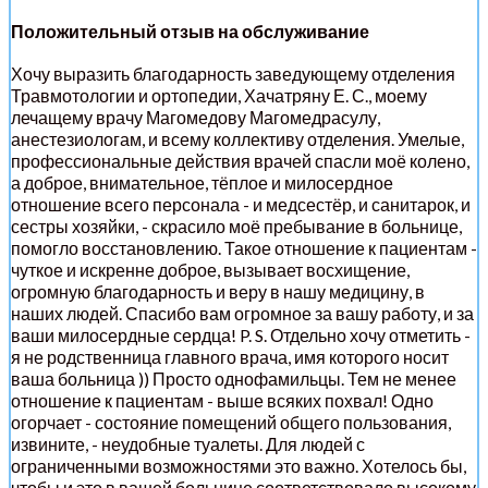
Положительный отзыв на обслуживание
Хочу выразить благодарность заведующему отделения
Травмотологии и ортопедии, Хачатряну Е. С., моему
лечащему врачу Магомедову Магомедрасулу,
анестезиологам, и всему коллективу отделения. Умелые,
профессиональные действия врачей спасли моё колено,
а доброе, внимательное, тёплое и милосердное
отношение всего персонала - и медсестёр, и санитарок, и
сестры хозяйки, - скрасило моё пребывание в больнице,
помогло восстановлению. Такое отношение к пациентам -
чуткое и искренне доброе, вызывает восхищение,
огромную благодарность и веру в нашу медицину, в
наших людей. Спасибо вам огромное за вашу работу, и за
ваши милосердные сердца! P. S. Отдельно хочу отметить -
я не родственница главного врача, имя которого носит
ваша больница )) Просто однофамильцы. Тем не менее
отношение к пациентам - выше всяких похвал! Одно
огорчает - состояние помещений общего пользования,
извините, - неудобные туалеты. Для людей с
ограниченными возможностями это важно. Хотелось бы,
чтобы и это в вашей больнице соответствовало высокому