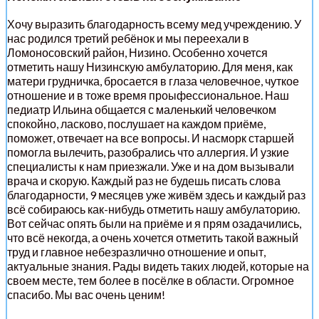
Хочу выразить благодарность всему мед учреждению. У
нас родился третий ребёнок и мы переехали в
Ломоносовский район, Низино. Особенно хочется
отметить нашу Низинскую амбулаторию. Для меня, как
матери грудничка, бросается в глаза человечное, чуткое
отношение и в тоже время проыфессиональное. Наш
педиатр Ильина общается с маленький человечком
спокойно, ласково, послушает на каждом приёме,
поможет, отвечает на все вопросы. И насморк старшей
помогла вылечить, разобрались что аллергия. И узкие
специалисты к нам приезжали. Уже и на дом вызывали
врача и скорую. Каждый раз не будешь писать слова
благодарности, 9 месяцев уже живём здесь и каждый раз
всё собираюсь как-нибудь отметить нашу амбулаторию.
Вот сейчас опять были на приёме и я прям озадачились,
что всё некогда, а очень хочется отметить такой важный
труд и главное небезразлично отношение и опыт,
актуальные знания. Рады видеть таких людей, которые на
своем месте, тем более в посёлке в области. Огромное
спасибо. Мы вас очень ценим!