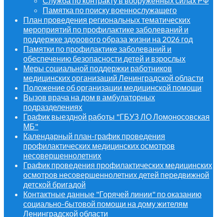
Служба по контракту в вооруженных силах РФ
Памятка по поиску военнослужащего
План проведения региональных тематических
мероприятий по профилактике заболеваний и
поддержке здорового образа жизни на 2026 год
Памятки по профилактике заболеваний и
обеспечению безопасности детей и взрослых
Меры социальной поддержки работников
медицинских организаций Ленинградской области
Положение об организации медицинской помощи
Вызов врача на дом в амбулаторных
подразделениях
График выездной работы "ГБУЗ ЛО Ломоносовская
МБ"
Календарный план-график проведения
профилактических медицинских осмотров
несовершеннолетних
График проведения профилактических медицинских
осмотров несовершеннолетних детей передвижной
детской бригадой
Контактные данные "Горячей линии" по оказанию
социально-бытовой помощи на дому жителям
Ленинградской области