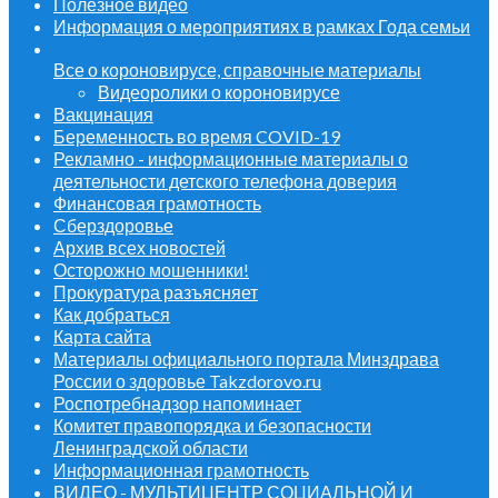
Полезное видео
Информация о мероприятиях в рамках Года семьи
Все о короновирусе, справочные материалы
Видеоролики о короновирусе
Вакцинация
Беременность во время COVID-19
Рекламно - информационные материалы о
деятельности детского телефона доверия
Финансовая грамотность
Сберздоровье
Архив всех новостей
Осторожно мошенники!
Прокуратура разъясняет
Как добраться
Карта сайта
Материалы официального портала Минздрава
России о здоровье Takzdorovo.ru
Роспотребнадзор напоминает
Комитет правопорядка и безопасности
Ленинградской области
Информационная грамотность
ВИДЕО - МУЛЬТИЦЕНТР СОЦИАЛЬНОЙ И