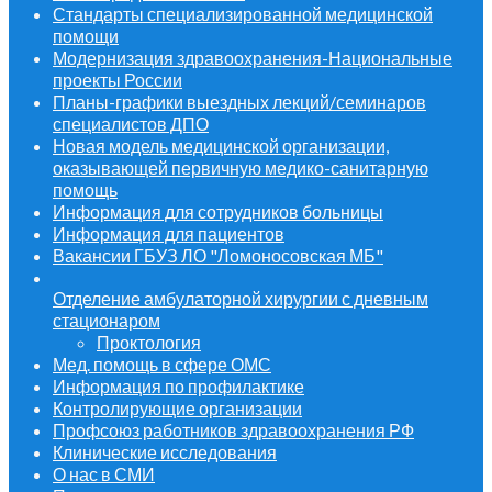
Стандарты специализированной медицинской
помощи
Модернизация здравоохранения-Национальные
проекты России
Планы-графики выездных лекций/семинаров
специалистов ДПО
Новая модель медицинской организации,
оказывающей первичную медико-санитарную
помощь
Информация для сотрудников больницы
Информация для пациентов
Вакансии ГБУЗ ЛО "Ломоносовская МБ"
Отделение амбулаторной хирургии с дневным
стационаром
Проктология
Мед. помощь в сфере ОМС
Информация по профилактике
Контролирующие организации
Профсоюз работников здравоохранения РФ
Клинические исследования
О нас в СМИ