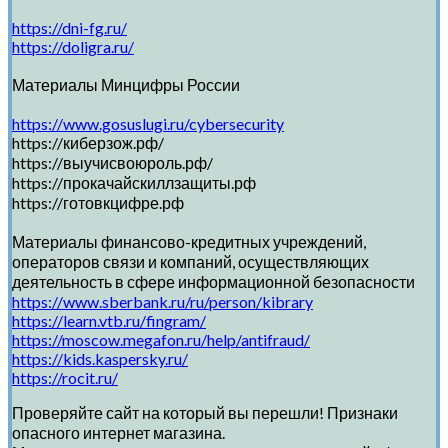
https://dni-fg.ru/
https://doligra.ru/
Материалы Минцифры России
https://www.gosuslugi.ru/cybersecurity
https://киберзож.рф/
https://выучисвоюроль.рф/
https://прокачайскиллзащиты.рф
https://готовкцифре.рф
Материалы финансово-кредитных учреждений,
операторов связи и компаний, осуществляющих
деятельность в сфере информационной безопасности
https://www.sberbank.ru/ru/person/kibrary
https://learn.vtb.ru/fingram/
https://moscow.megafon.ru/help/antifraud/
https://kids.kaspersky.ru/
https://rocit.ru/
Проверяйте сайт на который вы перешли! Признаки
опасного интернет магазина.