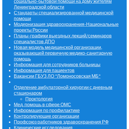
социально-бытовой помощи на дому жителям
Ленинградской области
Стандарты специализированной медицинской
помощи
Модернизация здравоохранения-Национальные
проекты России
Планы-графики выездных лекций/семинаров
специалистов ДПО
Новая модель медицинской организации,
оказывающей первичную медико-санитарную
помощь
Информация для сотрудников больницы
Информация для пациентов
Вакансии ГБУЗ ЛО "Ломоносовская МБ"
Отделение амбулаторной хирургии с дневным
стационаром
Проктология
Мед. помощь в сфере ОМС
Информация по профилактике
Контролирующие организации
Профсоюз работников здравоохранения РФ
Клинические исследования