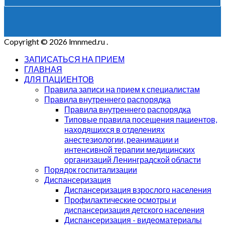
Copyright © 2026 lmnmed.ru
.
ЗАПИСАТЬСЯ НА ПРИЕМ
ГЛАВНАЯ
ДЛЯ ПАЦИЕНТОВ
Правила записи на прием к специалистам
Правила внутреннего распорядка
Правила внутреннего распорядка
Типовые правила посещения пациентов,
находящихся в отделениях
анестезиологии, реанимации и
интенсивной терапии медицинских
организаций Ленинградской области
Порядок госпитализации
Диспансеризация
Диспансеризация взрослого населения
Профилактические осмотры и
диспансеризация детского населения
Диспансеризация - видеоматериалы