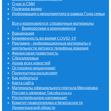
О нас в СМИ
Полезное видео
Информация о мероприятиях в рамках Года семьи
Все о короновирусе, справочные материалы
Видеоролики о короновирусе
Вакцинация
Беременность во время COVID-19
Рекламно - информационные материалы о
деятельности детского телефона доверия
Финансовая грамотность
Сберздоровье
Архив всех новостей
Осторожно мошенники!
Прокуратура разъясняет
Как добраться
Карта сайта
Материалы официального портала Минздрава
России о здоровье Takzdorovo.ru
Роспотребнадзор напоминает
Комитет правопорядка и безопасности
Ленинградской области