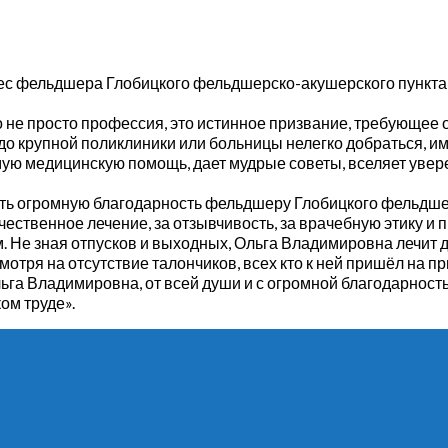
ес фельдшера Глобицкого фельдшерско-акушерского пункт
 не просто профессия, это истинное призвание, требующее
 до крупной поликлиники или больницы нелегко добраться, и
ую медицинскую помощь, дает мудрые советы, вселяет увер
ить огромную благодарность фельдшеру Глобицкого фельдш
ественное лечение, за отзывчивость, за врачебную этику и
м. Не зная отпусков и выходных, Ольга Владимировна лечит 
мотря на отсутствие талончиков, всех кто к ней пришёл на п
ьга Владимировна, от всей души и с огромной благодарност
ом труде».