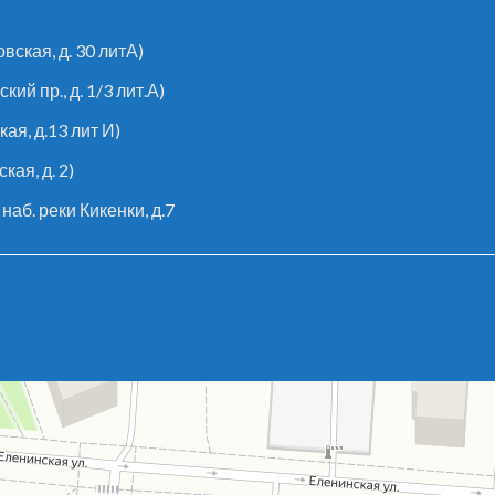
ская, д. 30 литА)
й пр., д. 1/3 лит.А)
ая, д.13 лит И)
кая, д. 2)
аб. реки Кикенки, д.7