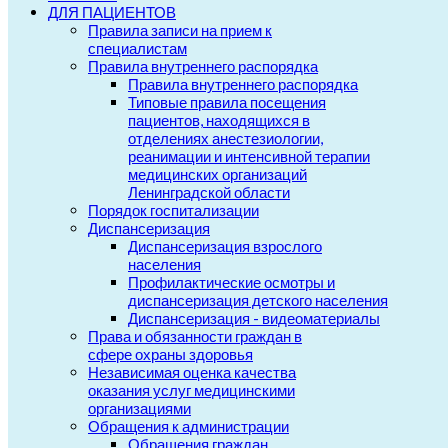
ДЛЯ ПАЦИЕНТОВ
Правила записи на прием к
специалистам
Правила внутреннего распорядка
Правила внутреннего распорядка
Типовые правила посещения
пациентов, находящихся в
отделениях анестезиологии,
реанимации и интенсивной терапии
медицинских организаций
Ленинградской области
Порядок госпитализации
Диспансеризация
Диспансеризация взрослого
населения
Профилактические осмотры и
диспансеризация детского населения
Диспансеризация - видеоматериалы
Права и обязанности граждан в
сфере охраны здоровья
Независимая оценка качества
оказания услуг медицинскими
организациями
Обращения к администрации
Обращения граждан