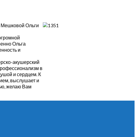
а Мешковой Ольги
 огромной
менно Ольга
енность и
ерско-акушерский
 профессионализм в
душой и сердцем. К
рием, выслушает и
ью, желаю Вам