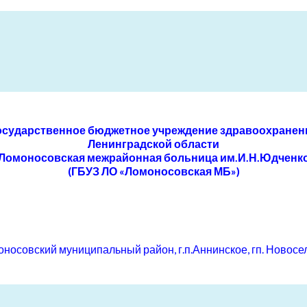
осударственное бюджетное учреждение здравоохранен
Ленинградской области
Ломоносовская межрайонная больница им.И.Н.Юдченк
(ГБУЗ ЛО «Ломоносовская МБ»)
осовский муниципальный район, г.п.Аннинское, гп. Новоселье