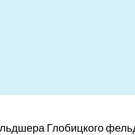
ельдшера Глобицкого фел