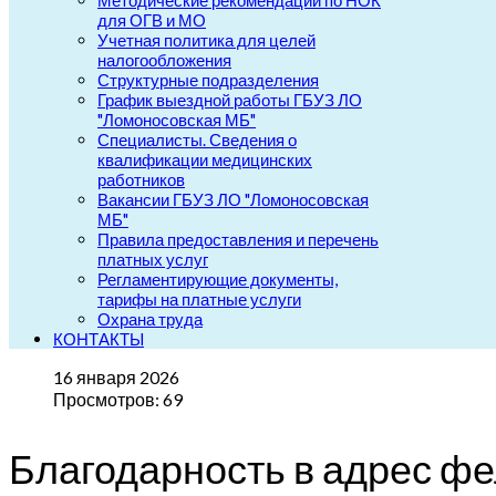
Методические рекомендации по НОК
для ОГВ и МО
Учетная политика для целей
налогообложения
Структурные подразделения
График выездной работы ГБУЗ ЛО
"Ломоносовская МБ"
Специалисты. Сведения о
квалификации медицинских
работников
Вакансии ГБУЗ ЛО "Ломоносовская
МБ"
Правила предоставления и перечень
платных услуг
Регламентирующие документы,
тарифы на платные услуги
Охрана труда
КОНТАКТЫ
16 января 2026
Просмотров: 69
Благодарность в адрес ф