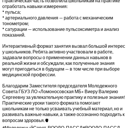
Практическая часть позволила школьникам на практике
отработать навыки измерения:
* пульса;
* артериального давления — работа с механическим
тонометром;
* сатурации — использование пульсоксиметра и анализ
показаний.
Интерактивный формат занятия вызвал большой интерес
у школьников. Ребята активно участвовали в работе,
задавали вопросы о применении данных навыков в
реальной жизни и обсуждали, как полученные знания
могут пригодиться в будущем — в том числе при выборе
медицинской профессии.
Благодарим Заместителя председателя Молодежного
Совета ГБУЗ ЛО «Ломоносовская МБ» Виеру Валерию
Сергеевну за увлекательную практику и полезные знания!
Практические уроки такого формата помогают
школьникам не только усваивать учебный материал, но и
развивать важные навыки, а также осознанно подходить к
вопросам здоровья.🫀
#МолодежныйСовет_РООЛО_ПАССД#РООЛО_ПАССД