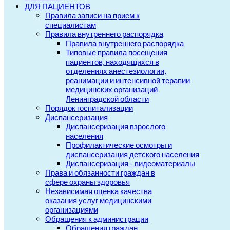
ДЛЯ ПАЦИЕНТОВ
Правила записи на прием к
специалистам
Правила внутреннего распорядка
Правила внутреннего распорядка
Типовые правила посещения
пациентов, находящихся в
отделениях анестезиологии,
реанимации и интенсивной терапии
медицинских организаций
Ленинградской области
Порядок госпитализации
Диспансеризация
Диспансеризация взрослого
населения
Профилактические осмотры и
диспансеризация детского населения
Диспансеризация - видеоматериалы
Права и обязанности граждан в
сфере охраны здоровья
Независимая оценка качества
оказания услуг медицинскими
организациями
Обращения к администрации
Обращения граждан