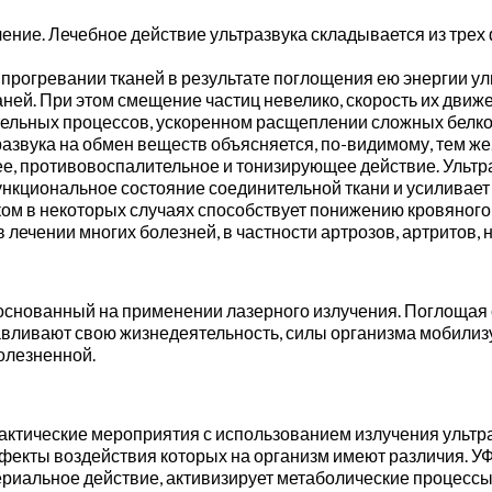
ение. Лечебное действие ультразвука складывается из трех 
прогревании тканей в результате поглощения ею энергии ул
аней. При этом смещение частиц невелико, скорость их дви
тельных процессов, ускоренном расщеплении сложных белко
азвука на обмен веществ объясняется, по-видимому, тем же
, противовоспалительное и тонизирующее действие. Ультра
ункциональное состояние соединительной ткани и усиливае
ком в некоторых случаях способствует понижению кровяного
лечении многих болезней, в частности артрозов, артритов, н
основанный на применении лазерного излучения. Поглощая
авливают свою жизнедеятельность, силы организма мобилиз
олезненной.
актические мероприятия с использованием излучения ультр
фекты воздействия которых на организм имеют различия. 
альное действие, активизирует метаболические процессы,