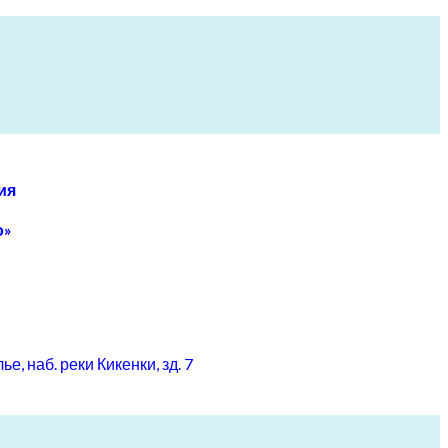
ия
о»
, наб. реки Кикенки, зд. 7