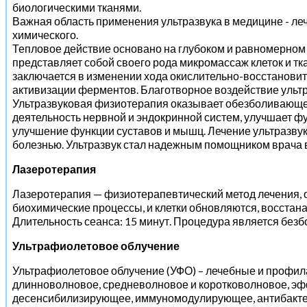
биологическими тканями.
Важная область применения ультразвука в медицине - леч
химического.
Тепловое действие основано на глубоком и равномерном 
представляет собой своего рода микромассаж клеток и тк
заключается в изменении хода окислительно-восстанови
активизации ферментов. Благотворное воздействие ультр
Ультразвуковая физиотерапия оказывает обезболивающее
деятельность нервной и эндокринной систем, улучшает ф
улучшение функции суставов и мышц. Лечение ультразву
болезнью. Ультразвук стал надежным помощником врача в 
Лазеротерапия
Лазеротерапия — физиотерапевтический метод лечения, 
биохимические процессы, и клетки обновляются, восстан
Длительность сеанса: 15 минут. Процедура является безб
Ультрафиолетовое облучение
Ультрафиолетовое облучение (УФО) – лечебные и профил
длинноволновое, средневолновое и коротковолновое, эф
десенсибилизирующее, иммуномодулирующее, антибактери