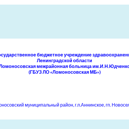
осударственное бюджетное учреждение здравоохранен
Ленинградской области
Ломоносовская межрайонная больница им.И.Н.Юдченк
(ГБУЗ ЛО «Ломоносовская МБ»)
осовский муниципальный район, г.п.Аннинское, гп. Новоселье