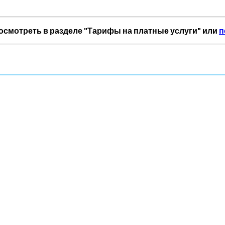
осмотреть в разделе "Тарифы на платные услуги" или
п
треть в разделе "Тарифы на платные услуги" или перейти п