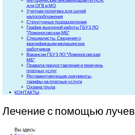
Методические рекомендации по НОК
для ОГВ и МО
Учетная политика для целей
налогообложения
Структурные подразделения
График выездной работы ГБУЗ ЛО
"Ломоносовская МБ"
Специалисты. Сведения о
квалификации медицинских
работников
Вакансии ГБУЗ ЛО "Ломоносовская
МБ"
Правила предоставления и перечень
платных услуг
Регламентирующие документы,
тарифы на платные услуги
Охрана труда
КОНТАКТЫ
Лечение с помощью лучев
Вы здесь: