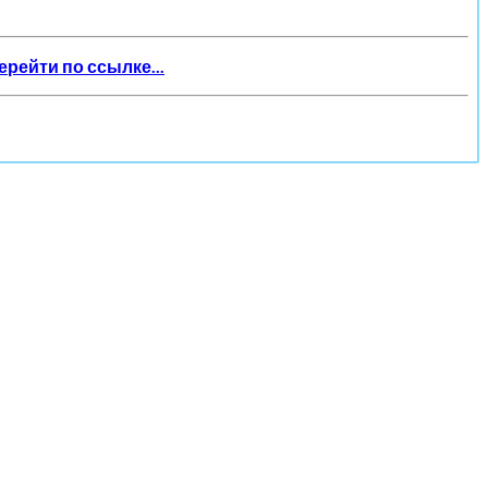
ерейти по ссылке...
о кнопке ниже.